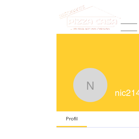
Home
nic21419
nic21
Profil