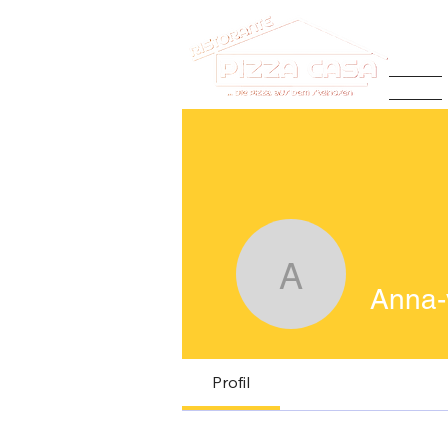
Home
Anna-ver
Anna-
Profil